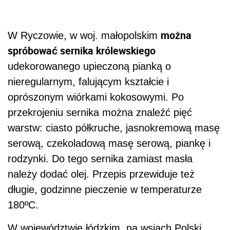
można
W Ryczowie, w woj. małopolskim
spróbować sernika królewskiego
udekorowanego upieczoną pianką o
nieregularnym, falującym kształcie i
oprószonym wiórkami kokosowymi. Po
przekrojeniu sernika można znaleźć pięć
warstw: ciasto półkruche, jasnokremową masę
serową, czekoladową masę serową, piankę i
rodzynki. Do tego sernika zamiast masła
należy dodać olej. Przepis przewiduje też
długie, godzinne pieczenie w temperaturze
180ºC.
W województwie łódzkim, na wsiach Polski