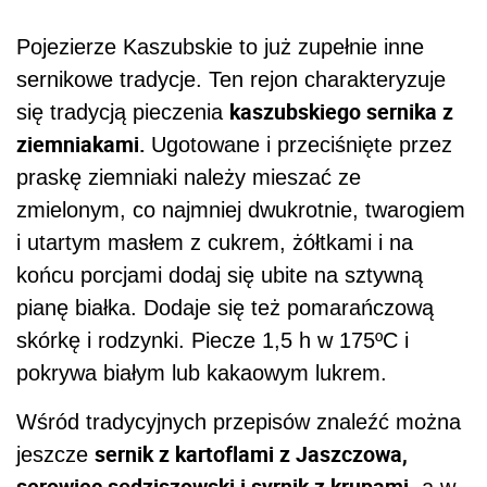
Pojezierze Kaszubskie to już zupełnie inne
sernikowe tradycje. Ten rejon charakteryzuje
kaszubskiego sernika z
się tradycją pieczenia
ziemniakami.
Ugotowane i przeciśnięte przez
praskę ziemniaki należy mieszać ze
zmielonym, co najmniej dwukrotnie, twarogiem
i utartym masłem z cukrem, żółtkami i na
końcu porcjami dodaj się ubite na sztywną
pianę białka. Dodaje się też pomarańczową
skórkę i rodzynki. Piecze 1,5 h w 175ºC i
pokrywa białym lub kakaowym lukrem.
Wśród tradycyjnych przepisów znaleźć można
sernik z kartoflami z Jaszczowa,
jeszcze
serowiec sędziszowski i syrnik z krupami