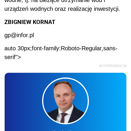
wodne, tj. na bieżące utrzymanie wód i
urządzeń wodnych oraz realizację inwestycji.
ZBIGNIEW KORNAT
gp@infor.pl
auto 30px;font-family:Roboto-Regular,sans-
serif">
AUTOPROMOCJA