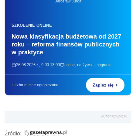
Jarosław Jurga
SZKOLENIE ONLINE
Nowa klasyfikacja budżetowa od 2027
roku – reforma finansów publicznych
w praktyce
26.08.2026 r., 9:00-13:00
online, na żywo + nagranie
Liczba miejsc ograniczona
Zapisz się
AUTOPROMOCJA
Źródło: