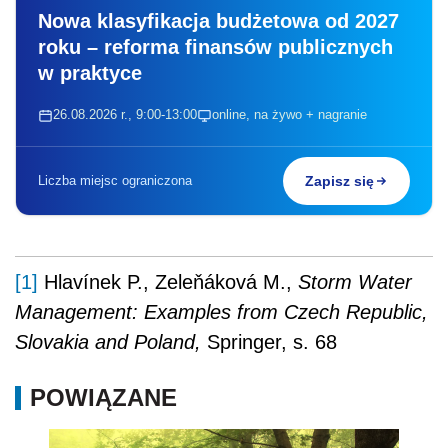
Nowa klasyfikacja budżetowa od 2027
roku – reforma finansów publicznych
w praktyce
26.08.2026 r., 9:00-13:00
online, na żywo + nagranie
Liczba miejsc ograniczona
Zapisz się
[1]
Hlavínek P., Zeleňáková M.,
Storm Water
Management: Examples from Czech Republic,
Slovakia and Poland,
Springer, s. 68
POWIĄZANE