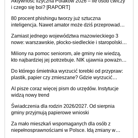
Aktywność fizyczna Polaków 2026 – ile osób ćwiczy
sprawy
i czego się boi? [RAPORT]
80 procent phishingu tworzy już sztuczna
inteligencja. Nawet amator może dziś przeprowadzić
skuteczny cyberatak
Zamiast jednego województwa mazowieckiego 3
nowe: warszawskie, płocko-siedleckie i staropolskie.
Nigdzie w Europie nie ma tak dużych jednostek
Miliony na pomoc seniorom, ale gminy nie wiedzą,
stołecznych
kto najbardziej jej potrzebuje. NIK ujawnia poważną
lukę w systemie
Do którego śmietnika wyrzucić torebki od przypraw:
plastik, papier czy zmieszane? Gdzie wyrzucić
młynek po przyprawach?
AI pisze coraz więcej pism do urzędów. Instytucje
widzą nowy trend
Świadczenia dla rodzin 2026/2027. Od sierpnia
gminy przyjmują papierowe wnioski
Za mało mieszkań wspomaganych dla osób z
niepełnosprawnościami w Polsce. Idą zmiany w
przepisach