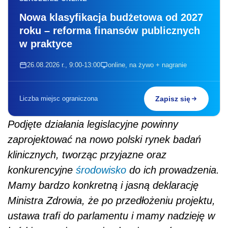
Nowa klasyfikacja budżetowa od 2027
roku – reforma finansów publicznych
w praktyce
26.08.2026 r., 9:00-13:00
online, na żywo + nagranie
Liczba miejsc ograniczona
Zapisz się
Podjęte działania legislacyjne powinny
zaprojektować na nowo polski rynek badań
klinicznych, tworząc przyjazne oraz
konkurencyjne
środowisko
do ich prowadzenia.
Mamy bardzo konkretną i jasną deklarację
Ministra Zdrowia, że po przedłożeniu projektu,
ustawa trafi do parlamentu i mamy nadzieję w