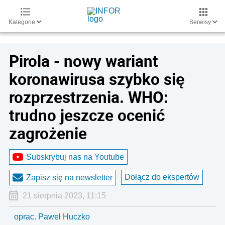
Kategorie
Serwisy
Pirola - nowy wariant
koronawirusa szybko się
rozprzestrzenia. WHO:
trudno jeszcze ocenić
zagrożenie
Subskrybuj nas na Youtube
Dołącz do ekspertów
Zapisz się na newsletter
21 sierpnia 2023, 11:15
oprac. Paweł Huczko