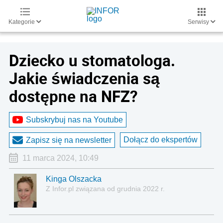
Kategorie
Serwisy
Dziecko u stomatologa.
Jakie świadczenia są
dostępne na NFZ?
Subskrybuj nas na Youtube
Dołącz do ekspertów
Zapisz się na newsletter
11 marca 2024, 10:49
Kinga Olszacka
Z Infor.pl związana od grudnia 2022 r.