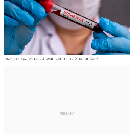
małpia ospa wirus zdrowie choroba
/
Shutterstock