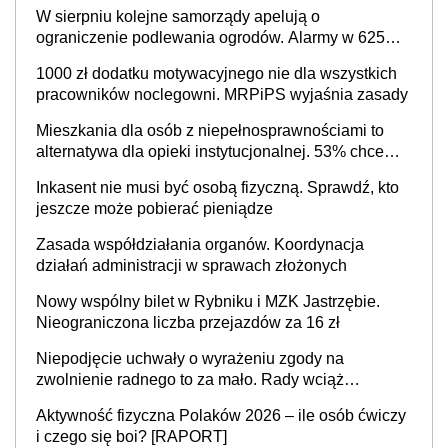
W sierpniu kolejne samorządy apelują o
ograniczenie podlewania ogrodów. Alarmy w 625
gminach. Niżówka hydrogeologiczna może objąć
1000 zł dodatku motywacyjnego nie dla wszystkich
cały kraj
pracowników noclegowni. MRPiPS wyjaśnia zasady
Mieszkania dla osób z niepełnosprawnościami to
alternatywa dla opieki instytucjonalnej. 53% chce
mieszkać samodzielnie lub z rodziną
Inkasent nie musi być osobą fizyczną. Sprawdź, kto
jeszcze może pobierać pieniądze
Zasada współdziałania organów. Koordynacja
działań administracji w sprawach złożonych
Nowy wspólny bilet w Rybniku i MZK Jastrzębie.
Nieograniczona liczba przejazdów za 16 zł
Niepodjęcie uchwały o wyrażeniu zgody na
zwolnienie radnego to za mało. Rady wciąż
popełniają ten błąd, a sądy muszą rozstrzygać
Aktywność fizyczna Polaków 2026 – ile osób ćwiczy
sprawy
i czego się boi? [RAPORT]