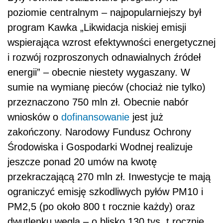
poziomie centralnym – najpopularniejszy był
program Kawka „Likwidacja niskiej emisji
wspierająca wzrost efektywności energetycznej
i rozwój rozproszonych odnawialnych źródeł
energii” – obecnie niestety wygaszany. W
sumie na wymianę pieców (chociaż nie tylko)
przeznaczono 750 mln zł. Obecnie nabór
wniosków o
dofinansowanie
jest już
zakończony. Narodowy Fundusz Ochrony
Środowiska i Gospodarki Wodnej realizuje
jeszcze ponad 20 umów na kwotę
przekraczającą 270 mln zł. Inwestycje te mają
ograniczyć emisję szkodliwych pyłów PM10 i
PM2,5 (po około 800 t rocznie każdy) oraz
dwutlenku węgla – o blisko 130 tys. t rocznie.