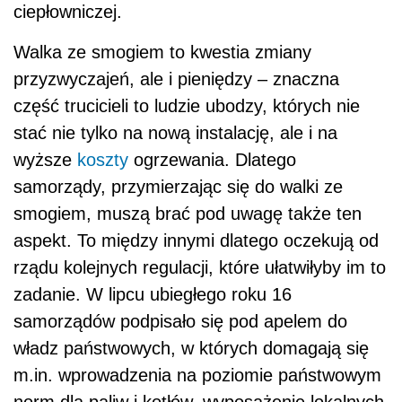
ciepłowniczej.
Walka ze smogiem to kwestia zmiany
przyzwyczajeń, ale i pieniędzy – znaczna
część trucicieli to ludzie ubodzy, których nie
stać nie tylko na nową instalację, ale i na
wyższe
koszty
ogrzewania. Dlatego
samorządy, przymierzając się do walki ze
smogiem, muszą brać pod uwagę także ten
aspekt. To między innymi dlatego oczekują od
rządu kolejnych regulacji, które ułatwiłyby im to
zadanie. W lipcu ubiegłego roku 16
samorządów podpisało się pod apelem do
władz państwowych, w których domagają się
m.in. wprowadzenia na poziomie państwowym
norm dla paliw i kotłów, wyposażenie lokalnych