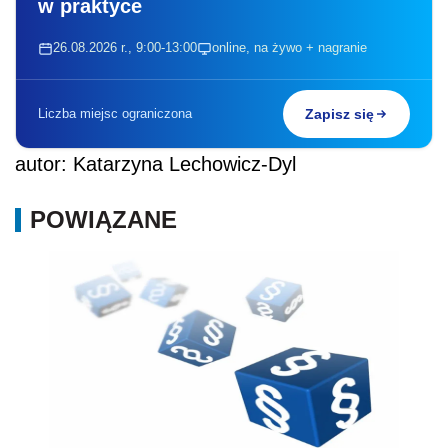
w praktyce
26.08.2026 r., 9:00-13:00
online, na żywo + nagranie
Liczba miejsc ograniczona
Zapisz się
autor: Katarzyna Lechowicz-Dyl
POWIĄZANE