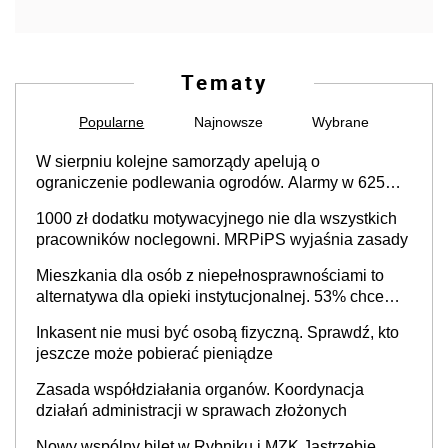
Tematy
Popularne
Najnowsze
Wybrane
W sierpniu kolejne samorządy apelują o
ograniczenie podlewania ogrodów. Alarmy w 625
gminach. Niżówka hydrogeologiczna może objąć
1000 zł dodatku motywacyjnego nie dla wszystkich
cały kraj
pracowników noclegowni. MRPiPS wyjaśnia zasady
Mieszkania dla osób z niepełnosprawnościami to
alternatywa dla opieki instytucjonalnej. 53% chce
mieszkać samodzielnie lub z rodziną
Inkasent nie musi być osobą fizyczną. Sprawdź, kto
jeszcze może pobierać pieniądze
Zasada współdziałania organów. Koordynacja
działań administracji w sprawach złożonych
Nowy wspólny bilet w Rybniku i MZK Jastrzębie.