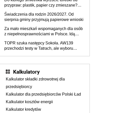
przypraw: plastik, papier czy zmieszane?
Gdzie wyrzucić młynek po przyprawach?
Świadczenia dla rodzin 2026/2027. Od
sierpnia gminy przyjmują papierowe wnioski
Za mało mieszkań wspomaganych dla osób
z niepełnosprawnościami w Polsce. Idą
zmiany w przepisach
TOPR szuka następcy Sokoła. AW139
przechodzi testy w Tatrach, ale wyboru
jeszcze nie ma
Kalkulatory
Kalkulator składki zdrowotnej dla
przedsiębiorcy
Kalkulator dla przedsiębiorców Polski Ład
Kalkulator kosztów energii
Kalkulator kredytów