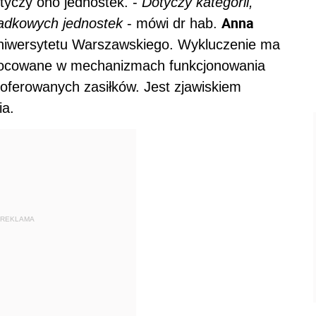
otyczy ono jednostek. -
Dotyczy kategorii,
Anna
padkowych jednostek
- mówi dr hab.
 Uniwersytetu Warszawskiego. Wykluczenie ma
umocowane w mechanizmach funkcjonowania
 oferowanych zasiłków. Jest zjawiskiem
ia.
REKLAMA