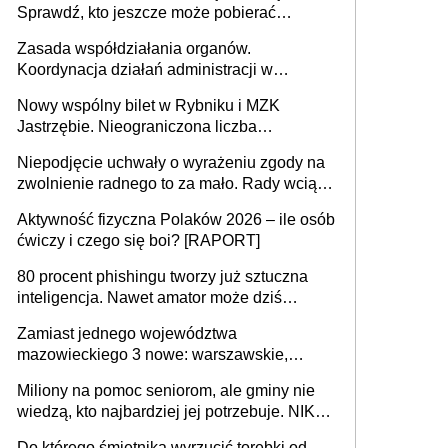
Sprawdź, kto jeszcze może pobierać
pieniądze
Zasada współdziałania organów.
Koordynacja działań administracji w
sprawach złożonych
Nowy wspólny bilet w Rybniku i MZK
Jastrzębie. Nieograniczona liczba
przejazdów za 16 zł
Niepodjęcie uchwały o wyrażeniu zgody na
zwolnienie radnego to za mało. Rady wciąż
popełniają ten błąd, a sądy muszą
Aktywność fizyczna Polaków 2026 – ile osób
rozstrzygać sprawy
ćwiczy i czego się boi? [RAPORT]
80 procent phishingu tworzy już sztuczna
inteligencja. Nawet amator może dziś
przeprowadzić skuteczny cyberatak
Zamiast jednego województwa
mazowieckiego 3 nowe: warszawskie,
płocko-siedleckie i staropolskie. Nigdzie w
Miliony na pomoc seniorom, ale gminy nie
Europie nie ma tak dużych jednostek
wiedzą, kto najbardziej jej potrzebuje. NIK
stołecznych
ujawnia poważną lukę w systemie
Do którego śmietnika wyrzucić torebki od