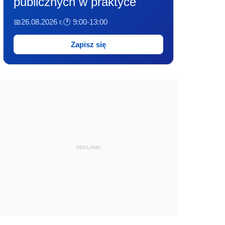
publicznych w praktyce
📅26.08.2026 r.
🕐 9:00-13:00
Zapisz się
REKLAMA