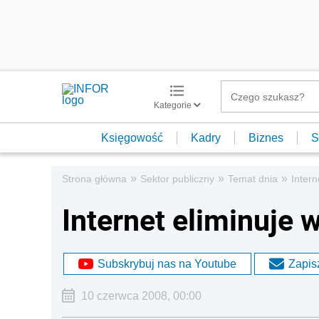
Kategorie
Księgowość
Kadry
Biznes
S
»
»
»
Strona główna
Sektor publiczny
Temat dnia
Intern
Internet eliminuje 
Subskrybuj nas na Youtube
Zapisz
10 czerwca 2008, 00:00