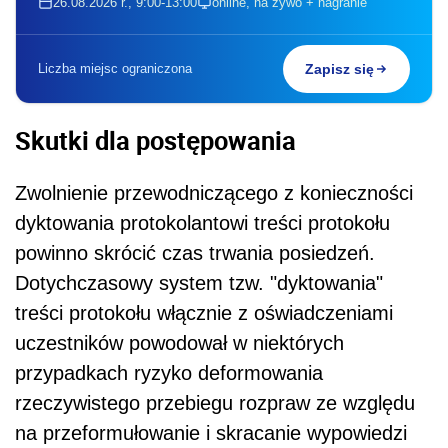
26.08.2026 r., 9:00-13:00
online, na żywo + nagranie
Liczba miejsc ograniczona
Zapisz się
Skutki dla postępowania
Zwolnienie przewodniczącego z konieczności
dyktowania protokolantowi treści protokołu
powinno skrócić czas trwania posiedzeń.
Dotychczasowy system tzw. "dyktowania"
treści protokołu włącznie z oświadczeniami
uczestników powodował w niektórych
przypadkach ryzyko deformowania
rzeczywistego przebiegu rozpraw ze względu
na przeformułowanie i skracanie wypowiedzi