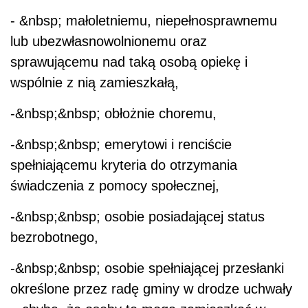
- &nbsp; małoletniemu, niepełnosprawnemu
lub ubezwłasnowolnionemu oraz
sprawującemu nad taką osobą opiekę i
wspólnie z nią zamieszkałą,
-&nbsp;&nbsp; obłożnie choremu,
-&nbsp;&nbsp; emerytowi i renciście
spełniającemu kryteria do otrzymania
świadczenia z pomocy społecznej,
-&nbsp;&nbsp; osobie posiadającej status
bezrobotnego,
-&nbsp;&nbsp; osobie spełniającej przesłanki
określone przez radę gminy w drodze uchwały