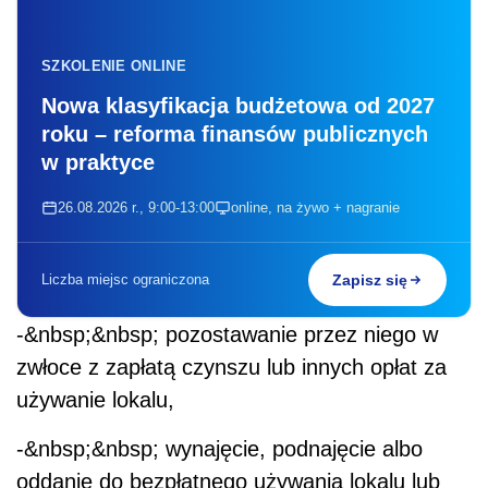
SZKOLENIE ONLINE
Nowa klasyfikacja budżetowa od 2027
roku – reforma finansów publicznych
w praktyce
26.08.2026 r., 9:00-13:00
online, na żywo + nagranie
Liczba miejsc ograniczona
Zapisz się
-&nbsp;&nbsp; pozostawanie przez niego w
zwłoce z zapłatą czynszu lub innych opłat za
używanie lokalu,
-&nbsp;&nbsp; wynajęcie, podnajęcie albo
oddanie do bezpłatnego używania lokalu lub