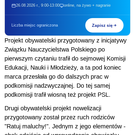
26.08.2026 r., 9:00-13:00
online, na żywo + nagranie
Liczba miejsc ograniczona
Zapisz się
Projekt obywatelski przygotowany z inicjatywy
Związku Nauczycielstwa Polskiego po
pierwszym czytaniu trafił do sejmowej Komisji
Edukacji, Nauki i Młodzieży, a ta pod koniec
marca przesłała go do dalszych prac w
podkomisji nadzwyczajnej. Do tej samej
podkomisji trafił wiosną też projekt PSL.
Drugi obywatelski projekt nowelizacji
przygotowany został przez ruch rodziców
"Ratuj maluchy!". Jednym z jego elementów -