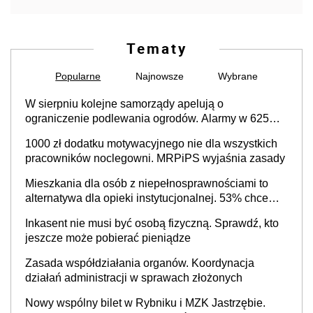
Tematy
Popularne
Najnowsze
Wybrane
W sierpniu kolejne samorządy apelują o
ograniczenie podlewania ogrodów. Alarmy w 625
gminach. Niżówka hydrogeologiczna może objąć
1000 zł dodatku motywacyjnego nie dla wszystkich
cały kraj
pracowników noclegowni. MRPiPS wyjaśnia zasady
Mieszkania dla osób z niepełnosprawnościami to
alternatywa dla opieki instytucjonalnej. 53% chce
mieszkać samodzielnie lub z rodziną
Inkasent nie musi być osobą fizyczną. Sprawdź, kto
jeszcze może pobierać pieniądze
Zasada współdziałania organów. Koordynacja
działań administracji w sprawach złożonych
Nowy wspólny bilet w Rybniku i MZK Jastrzębie.