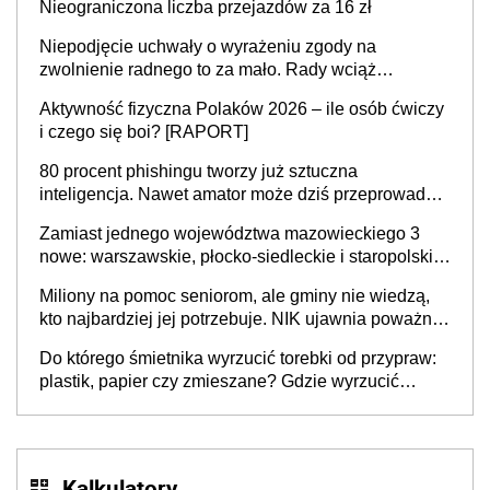
Nieograniczona liczba przejazdów za 16 zł
Niepodjęcie uchwały o wyrażeniu zgody na
zwolnienie radnego to za mało. Rady wciąż
popełniają ten błąd, a sądy muszą rozstrzygać
Aktywność fizyczna Polaków 2026 – ile osób ćwiczy
sprawy
i czego się boi? [RAPORT]
80 procent phishingu tworzy już sztuczna
inteligencja. Nawet amator może dziś przeprowadzić
skuteczny cyberatak
Zamiast jednego województwa mazowieckiego 3
nowe: warszawskie, płocko-siedleckie i staropolskie.
Nigdzie w Europie nie ma tak dużych jednostek
Miliony na pomoc seniorom, ale gminy nie wiedzą,
stołecznych
kto najbardziej jej potrzebuje. NIK ujawnia poważną
lukę w systemie
Do którego śmietnika wyrzucić torebki od przypraw:
plastik, papier czy zmieszane? Gdzie wyrzucić
młynek po przyprawach?
Kalkulatory