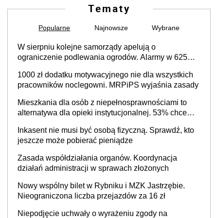
Tematy
Popularne
Najnowsze
Wybrane
W sierpniu kolejne samorządy apelują o
ograniczenie podlewania ogrodów. Alarmy w 625
gminach. Niżówka hydrogeologiczna może objąć
1000 zł dodatku motywacyjnego nie dla wszystkich
cały kraj
pracowników noclegowni. MRPiPS wyjaśnia zasady
Mieszkania dla osób z niepełnosprawnościami to
alternatywa dla opieki instytucjonalnej. 53% chce
mieszkać samodzielnie lub z rodziną
Inkasent nie musi być osobą fizyczną. Sprawdź, kto
jeszcze może pobierać pieniądze
Zasada współdziałania organów. Koordynacja
działań administracji w sprawach złożonych
Nowy wspólny bilet w Rybniku i MZK Jastrzębie.
Nieograniczona liczba przejazdów za 16 zł
Niepodjęcie uchwały o wyrażeniu zgody na