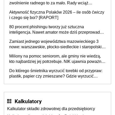
zwolnienie radnego to za mało. Rady wciąż
popełniają ten błąd, a sądy muszą rozstrzygać
Aktywność fizyczna Polaków 2026 – ile osób ćwiczy
sprawy
i czego się boi? [RAPORT]
80 procent phishingu tworzy już sztuczna
inteligencja. Nawet amator może dziś przeprowadzić
skuteczny cyberatak
Zamiast jednego województwa mazowieckiego 3
nowe: warszawskie, płocko-siedleckie i staropolskie.
Nigdzie w Europie nie ma tak dużych jednostek
Miliony na pomoc seniorom, ale gminy nie wiedzą,
stołecznych
kto najbardziej jej potrzebuje. NIK ujawnia poważną
lukę w systemie
Do którego śmietnika wyrzucić torebki od przypraw:
plastik, papier czy zmieszane? Gdzie wyrzucić
młynek po przyprawach?
Kalkulatory
Kalkulator składki zdrowotnej dla przedsiębiorcy