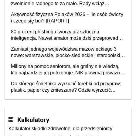
zwolnienie radnego to za mało. Rady wciąż
popełniają ten błąd, a sądy muszą rozstrzygać
Aktywność fizyczna Polaków 2026 – ile osób ćwiczy
sprawy
i czego się boi? [RAPORT]
80 procent phishingu tworzy już sztuczna
inteligencja. Nawet amator może dziś przeprowadzić
skuteczny cyberatak
Zamiast jednego województwa mazowieckiego 3
nowe: warszawskie, płocko-siedleckie i staropolskie.
Nigdzie w Europie nie ma tak dużych jednostek
Miliony na pomoc seniorom, ale gminy nie wiedzą,
stołecznych
kto najbardziej jej potrzebuje. NIK ujawnia poważną
lukę w systemie
Do którego śmietnika wyrzucić torebki od przypraw:
plastik, papier czy zmieszane? Gdzie wyrzucić
młynek po przyprawach?
Kalkulatory
Kalkulator składki zdrowotnej dla przedsiębiorcy