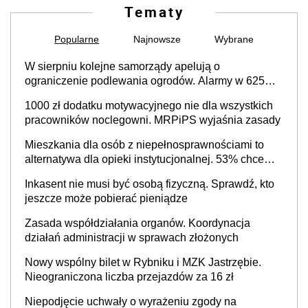
Tematy
Popularne
Najnowsze
Wybrane
W sierpniu kolejne samorządy apelują o
ograniczenie podlewania ogrodów. Alarmy w 625
gminach. Niżówka hydrogeologiczna może objąć
1000 zł dodatku motywacyjnego nie dla wszystkich
cały kraj
pracowników noclegowni. MRPiPS wyjaśnia zasady
Mieszkania dla osób z niepełnosprawnościami to
alternatywa dla opieki instytucjonalnej. 53% chce
mieszkać samodzielnie lub z rodziną
Inkasent nie musi być osobą fizyczną. Sprawdź, kto
jeszcze może pobierać pieniądze
Zasada współdziałania organów. Koordynacja
działań administracji w sprawach złożonych
Nowy wspólny bilet w Rybniku i MZK Jastrzębie.
Nieograniczona liczba przejazdów za 16 zł
Niepodjęcie uchwały o wyrażeniu zgody na