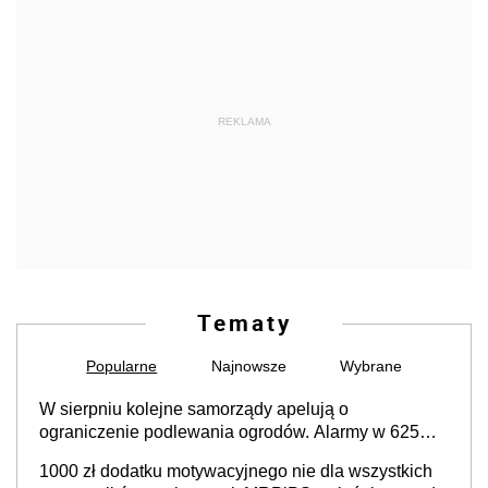
REKLAMA
Tematy
Popularne
Najnowsze
Wybrane
W sierpniu kolejne samorządy apelują o
ograniczenie podlewania ogrodów. Alarmy w 625
gminach. Niżówka hydrogeologiczna może objąć
1000 zł dodatku motywacyjnego nie dla wszystkich
cały kraj