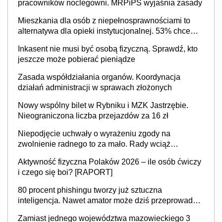
pracowników noclegowni. MRPiPS wyjaśnia zasady
Mieszkania dla osób z niepełnosprawnościami to
alternatywa dla opieki instytucjonalnej. 53% chce
mieszkać samodzielnie lub z rodziną
Inkasent nie musi być osobą fizyczną. Sprawdź, kto
jeszcze może pobierać pieniądze
Zasada współdziałania organów. Koordynacja
działań administracji w sprawach złożonych
Nowy wspólny bilet w Rybniku i MZK Jastrzębie.
Nieograniczona liczba przejazdów za 16 zł
Niepodjęcie uchwały o wyrażeniu zgody na
zwolnienie radnego to za mało. Rady wciąż
popełniają ten błąd, a sądy muszą rozstrzygać
Aktywność fizyczna Polaków 2026 – ile osób ćwiczy
sprawy
i czego się boi? [RAPORT]
80 procent phishingu tworzy już sztuczna
inteligencja. Nawet amator może dziś przeprowadzić
skuteczny cyberatak
Zamiast jednego województwa mazowieckiego 3