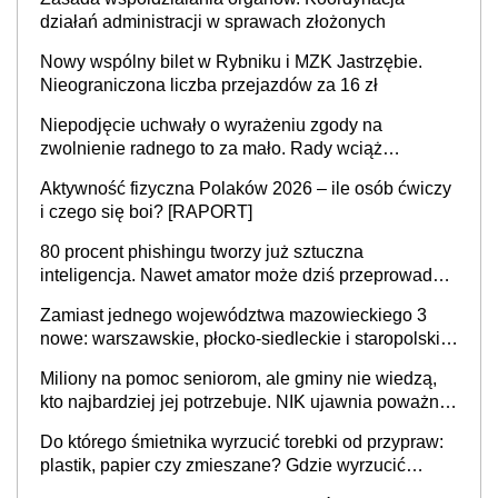
działań administracji w sprawach złożonych
Nowy wspólny bilet w Rybniku i MZK Jastrzębie.
Nieograniczona liczba przejazdów za 16 zł
Niepodjęcie uchwały o wyrażeniu zgody na
zwolnienie radnego to za mało. Rady wciąż
popełniają ten błąd, a sądy muszą rozstrzygać
Aktywność fizyczna Polaków 2026 – ile osób ćwiczy
sprawy
i czego się boi? [RAPORT]
80 procent phishingu tworzy już sztuczna
inteligencja. Nawet amator może dziś przeprowadzić
skuteczny cyberatak
Zamiast jednego województwa mazowieckiego 3
nowe: warszawskie, płocko-siedleckie i staropolskie.
Nigdzie w Europie nie ma tak dużych jednostek
Miliony na pomoc seniorom, ale gminy nie wiedzą,
stołecznych
kto najbardziej jej potrzebuje. NIK ujawnia poważną
lukę w systemie
Do którego śmietnika wyrzucić torebki od przypraw:
plastik, papier czy zmieszane? Gdzie wyrzucić
młynek po przyprawach?