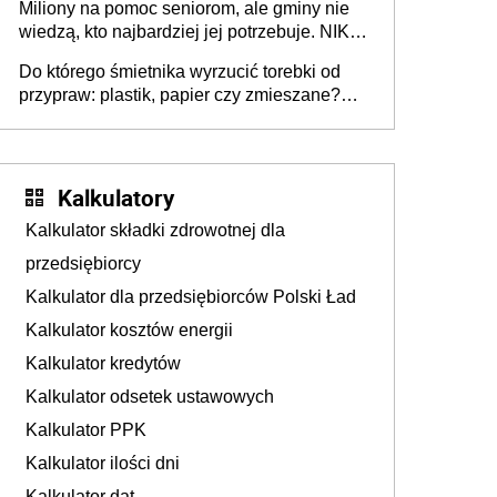
Miliony na pomoc seniorom, ale gminy nie
Europie nie ma tak dużych jednostek
wiedzą, kto najbardziej jej potrzebuje. NIK
stołecznych
ujawnia poważną lukę w systemie
Do którego śmietnika wyrzucić torebki od
przypraw: plastik, papier czy zmieszane?
Gdzie wyrzucić młynek po przyprawach?
Kalkulatory
Kalkulator składki zdrowotnej dla
przedsiębiorcy
Kalkulator dla przedsiębiorców Polski Ład
Kalkulator kosztów energii
Kalkulator kredytów
Kalkulator odsetek ustawowych
Kalkulator PPK
Kalkulator ilości dni
Kalkulator dat