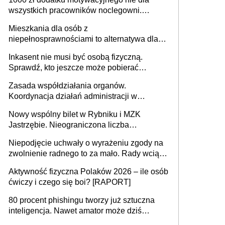
może objąć cały kraj
wszystkich pracowników noclegowni.
MRPiPS wyjaśnia zasady
Mieszkania dla osób z
niepełnosprawnościami to alternatywa dla
opieki instytucjonalnej. 53% chce mieszkać
Inkasent nie musi być osobą fizyczną.
samodzielnie lub z rodziną
Sprawdź, kto jeszcze może pobierać
pieniądze
Zasada współdziałania organów.
Koordynacja działań administracji w
sprawach złożonych
Nowy wspólny bilet w Rybniku i MZK
Jastrzębie. Nieograniczona liczba
przejazdów za 16 zł
Niepodjęcie uchwały o wyrażeniu zgody na
zwolnienie radnego to za mało. Rady wciąż
popełniają ten błąd, a sądy muszą
Aktywność fizyczna Polaków 2026 – ile osób
rozstrzygać sprawy
ćwiczy i czego się boi? [RAPORT]
80 procent phishingu tworzy już sztuczna
inteligencja. Nawet amator może dziś
przeprowadzić skuteczny cyberatak