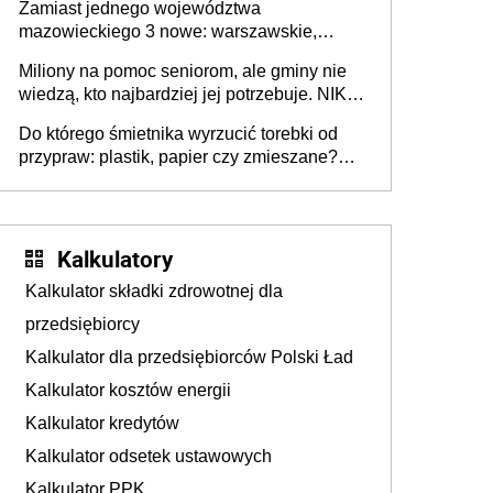
Zamiast jednego województwa
mazowieckiego 3 nowe: warszawskie,
płocko-siedleckie i staropolskie. Nigdzie w
Miliony na pomoc seniorom, ale gminy nie
Europie nie ma tak dużych jednostek
wiedzą, kto najbardziej jej potrzebuje. NIK
stołecznych
ujawnia poważną lukę w systemie
Do którego śmietnika wyrzucić torebki od
przypraw: plastik, papier czy zmieszane?
Gdzie wyrzucić młynek po przyprawach?
Kalkulatory
Kalkulator składki zdrowotnej dla
przedsiębiorcy
Kalkulator dla przedsiębiorców Polski Ład
Kalkulator kosztów energii
Kalkulator kredytów
Kalkulator odsetek ustawowych
Kalkulator PPK