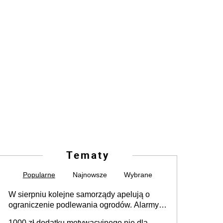
Tematy
Popularne
Najnowsze
Wybrane
W sierpniu kolejne samorządy apelują o
ograniczenie podlewania ogrodów. Alarmy w
625 gminach. Niżówka hydrogeologiczna
1000 zł dodatku motywacyjnego nie dla