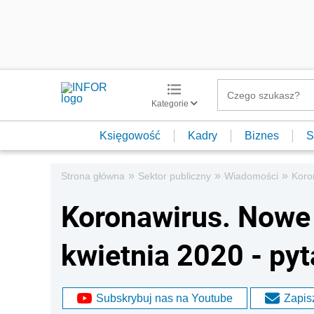
Kategorie
Księgowość
Kadry
Biznes
S
»
»
»
Strona główna
Sektor publiczny
Wiadomości
Koro
Koronawirus. Nowe 
kwietnia 2020 - pyt
Subskrybuj nas na Youtube
Zapisz