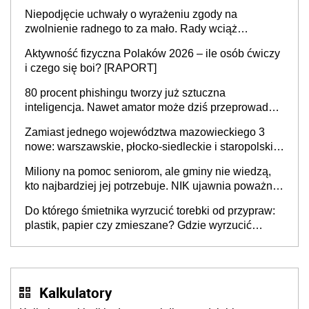
Niepodjęcie uchwały o wyrażeniu zgody na
zwolnienie radnego to za mało. Rady wciąż
popełniają ten błąd, a sądy muszą rozstrzygać
Aktywność fizyczna Polaków 2026 – ile osób ćwiczy
sprawy
i czego się boi? [RAPORT]
80 procent phishingu tworzy już sztuczna
inteligencja. Nawet amator może dziś przeprowadzić
skuteczny cyberatak
Zamiast jednego województwa mazowieckiego 3
nowe: warszawskie, płocko-siedleckie i staropolskie.
Nigdzie w Europie nie ma tak dużych jednostek
Miliony na pomoc seniorom, ale gminy nie wiedzą,
stołecznych
kto najbardziej jej potrzebuje. NIK ujawnia poważną
lukę w systemie
Do którego śmietnika wyrzucić torebki od przypraw:
plastik, papier czy zmieszane? Gdzie wyrzucić
młynek po przyprawach?
Kalkulatory