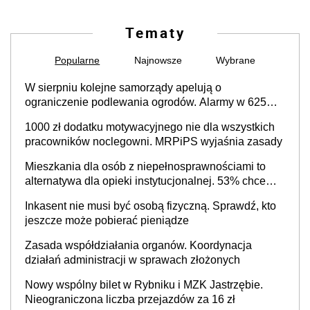
Tematy
Popularne
Najnowsze
Wybrane
W sierpniu kolejne samorządy apelują o
ograniczenie podlewania ogrodów. Alarmy w 625
gminach. Niżówka hydrogeologiczna może objąć
1000 zł dodatku motywacyjnego nie dla wszystkich
cały kraj
pracowników noclegowni. MRPiPS wyjaśnia zasady
Mieszkania dla osób z niepełnosprawnościami to
alternatywa dla opieki instytucjonalnej. 53% chce
mieszkać samodzielnie lub z rodziną
Inkasent nie musi być osobą fizyczną. Sprawdź, kto
jeszcze może pobierać pieniądze
Zasada współdziałania organów. Koordynacja
działań administracji w sprawach złożonych
Nowy wspólny bilet w Rybniku i MZK Jastrzębie.
Nieograniczona liczba przejazdów za 16 zł