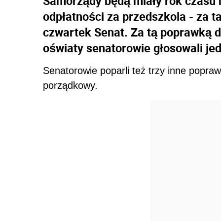
Samorządy będą miały rok czasu 
odpłatności za przedszkola - za 
czwartek Senat. Za tą poprawką d
oświaty senatorowie głosowali je
Senatorowie poparli też trzy inne popraw
porządkowy.