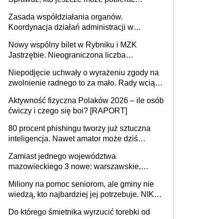
pieniądze
Zasada współdziałania organów.
Koordynacja działań administracji w
sprawach złożonych
Nowy wspólny bilet w Rybniku i MZK
Jastrzębie. Nieograniczona liczba
przejazdów za 16 zł
Niepodjęcie uchwały o wyrażeniu zgody na
zwolnienie radnego to za mało. Rady wciąż
popełniają ten błąd, a sądy muszą
Aktywność fizyczna Polaków 2026 – ile osób
rozstrzygać sprawy
ćwiczy i czego się boi? [RAPORT]
80 procent phishingu tworzy już sztuczna
inteligencja. Nawet amator może dziś
przeprowadzić skuteczny cyberatak
Zamiast jednego województwa
mazowieckiego 3 nowe: warszawskie,
płocko-siedleckie i staropolskie. Nigdzie w
Miliony na pomoc seniorom, ale gminy nie
Europie nie ma tak dużych jednostek
wiedzą, kto najbardziej jej potrzebuje. NIK
stołecznych
ujawnia poważną lukę w systemie
Do którego śmietnika wyrzucić torebki od