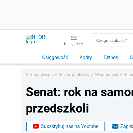
Kategorie
Księgowość
Kadry
Biznes
S
»
»
»
Strona główna
Sektor publiczny
Wiadomości
Sena
Senat: rok na sam
przedszkoli
Subskrybuj nas na Youtube
Zapisz