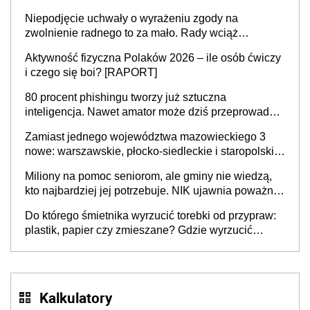
Niepodjęcie uchwały o wyrażeniu zgody na
zwolnienie radnego to za mało. Rady wciąż
popełniają ten błąd, a sądy muszą rozstrzygać
Aktywność fizyczna Polaków 2026 – ile osób ćwiczy
sprawy
i czego się boi? [RAPORT]
80 procent phishingu tworzy już sztuczna
inteligencja. Nawet amator może dziś przeprowadzić
skuteczny cyberatak
Zamiast jednego województwa mazowieckiego 3
nowe: warszawskie, płocko-siedleckie i staropolskie.
Nigdzie w Europie nie ma tak dużych jednostek
Miliony na pomoc seniorom, ale gminy nie wiedzą,
stołecznych
kto najbardziej jej potrzebuje. NIK ujawnia poważną
lukę w systemie
Do którego śmietnika wyrzucić torebki od przypraw:
plastik, papier czy zmieszane? Gdzie wyrzucić
młynek po przyprawach?
Kalkulatory