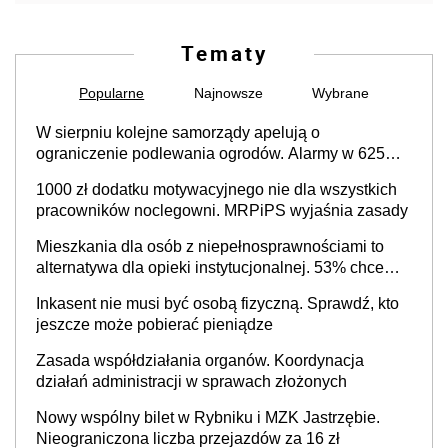
Tematy
Popularne
Najnowsze
Wybrane
W sierpniu kolejne samorządy apelują o
ograniczenie podlewania ogrodów. Alarmy w 625
gminach. Niżówka hydrogeologiczna może objąć
1000 zł dodatku motywacyjnego nie dla wszystkich
cały kraj
pracowników noclegowni. MRPiPS wyjaśnia zasady
Mieszkania dla osób z niepełnosprawnościami to
alternatywa dla opieki instytucjonalnej. 53% chce
mieszkać samodzielnie lub z rodziną
Inkasent nie musi być osobą fizyczną. Sprawdź, kto
jeszcze może pobierać pieniądze
Zasada współdziałania organów. Koordynacja
działań administracji w sprawach złożonych
Nowy wspólny bilet w Rybniku i MZK Jastrzębie.
Nieograniczona liczba przejazdów za 16 zł