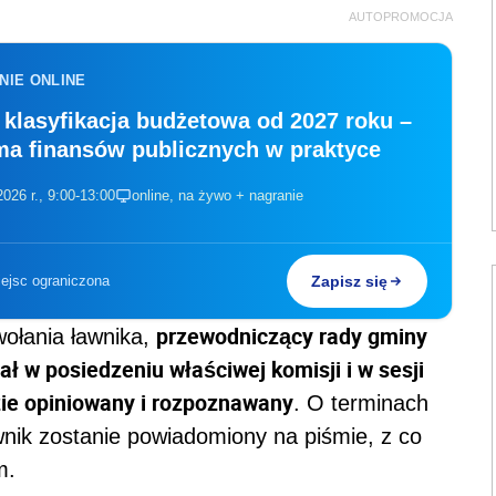
AUTOPROMOCJA
NIE ONLINE
klasyfikacja budżetowa od 2027 roku –
ma finansów publicznych w praktyce
026 r., 9:00-13:00
online, na żywo + nagranie
iejsc ograniczona
Zapisz się
przewodniczący rady gminy
ołania ławnika,
ał w posiedzeniu właściwej komisji i w sesji
zie opiniowany i rozpoznawany
. O terminach
awnik zostanie powiadomiony na piśmie, z co
m.