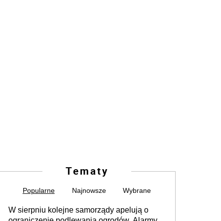
Tematy
Popularne
Najnowsze
Wybrane
W sierpniu kolejne samorządy apelują o
ograniczenie podlewania ogrodów. Alarmy w