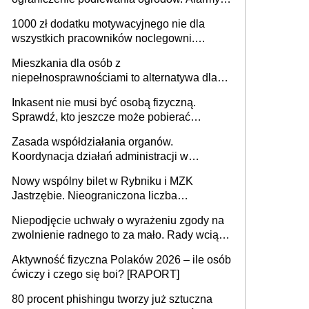
625 gminach. Niżówka hydrogeologiczna
1000 zł dodatku motywacyjnego nie dla
może objąć cały kraj
wszystkich pracowników noclegowni.
MRPiPS wyjaśnia zasady
Mieszkania dla osób z
niepełnosprawnościami to alternatywa dla
opieki instytucjonalnej. 53% chce mieszkać
Inkasent nie musi być osobą fizyczną.
samodzielnie lub z rodziną
Sprawdź, kto jeszcze może pobierać
pieniądze
Zasada współdziałania organów.
Koordynacja działań administracji w
sprawach złożonych
Nowy wspólny bilet w Rybniku i MZK
Jastrzębie. Nieograniczona liczba
przejazdów za 16 zł
Niepodjęcie uchwały o wyrażeniu zgody na
zwolnienie radnego to za mało. Rady wciąż
popełniają ten błąd, a sądy muszą
Aktywność fizyczna Polaków 2026 – ile osób
rozstrzygać sprawy
ćwiczy i czego się boi? [RAPORT]
80 procent phishingu tworzy już sztuczna