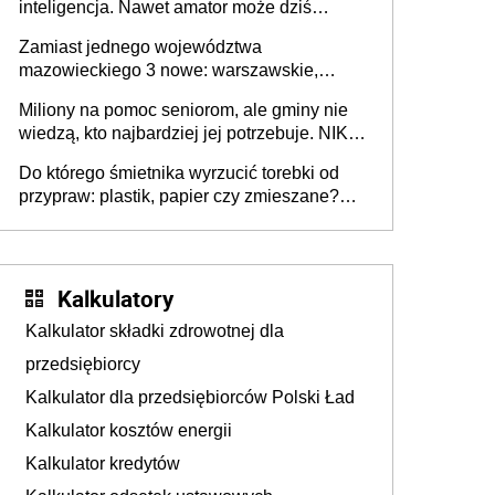
inteligencja. Nawet amator może dziś
przeprowadzić skuteczny cyberatak
Zamiast jednego województwa
mazowieckiego 3 nowe: warszawskie,
płocko-siedleckie i staropolskie. Nigdzie w
Miliony na pomoc seniorom, ale gminy nie
Europie nie ma tak dużych jednostek
wiedzą, kto najbardziej jej potrzebuje. NIK
stołecznych
ujawnia poważną lukę w systemie
Do którego śmietnika wyrzucić torebki od
przypraw: plastik, papier czy zmieszane?
Gdzie wyrzucić młynek po przyprawach?
Kalkulatory
Kalkulator składki zdrowotnej dla
przedsiębiorcy
Kalkulator dla przedsiębiorców Polski Ład
Kalkulator kosztów energii
Kalkulator kredytów