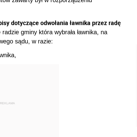
tów zawarty był w rozporządzeniu
isy dotyczące odwołania ławnika przez radę
 radzie gminy która wybrała ławnika, na
wego sądu, w razie:
wnika,
REKLAMA