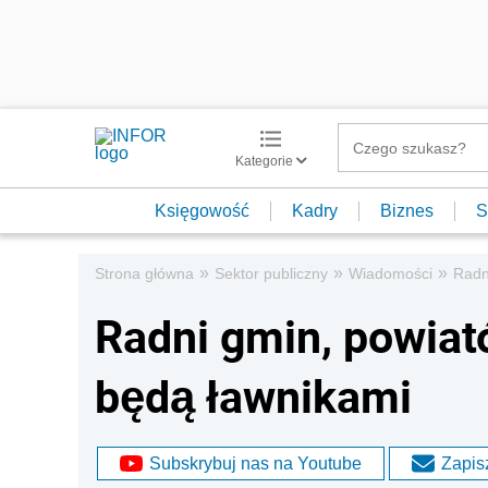
Kategorie
Księgowość
Kadry
Biznes
S
»
»
»
Strona główna
Sektor publiczny
Wiadomości
Radn
Radni gmin, powiat
będą ławnikami
Subskrybuj nas na Youtube
Zapisz