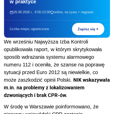
w praktyce
26.08.2026 r., 9:00-13:00
online, na żywo + nagranie
Liczba miejsc ograniczona
Zapisz się
We wrześniu Najwyższa Izba Kontroli
opublikowała raport, w którym skrytykowała
sposób wdrażania systemu alarmowego
numeru 112 i oceniła, że szanse na poprawę
sytuacji przed Euro 2012 są niewielkie, co
NIK wskazywała
może zaszkodzić opinii Polski.
m.in. na problemy z lokalizowaniem
dzwoniących i brak CPR-ów.
W środę w Warszawie poinformowano, że