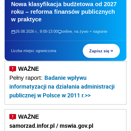
Nowa klasyfikacja budżetowa od 2027
roku – reforma finansów publicznych
w praktyce
26.08.2026 r., 9:00-13:00
online, na żywo + nagranie
Liczba miejsc ograniczona
Zapisz się
Badanie wpływu
Pełny raport:
informatyzacji na działania administracji
publicznej w Polsce w 2011 r.>>
samorzad.infor.pl / mswia.gov.pl