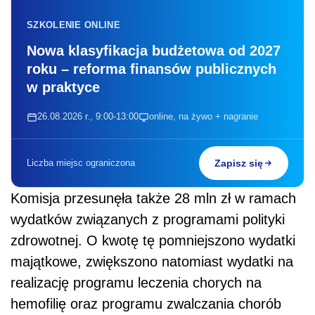
SZKOLENIE ONLINE
Nowa klasyfikacja budżetowa od 2027
roku – reforma finansów publicznych
w praktyce
26.08.2026 r., 9:00-13:00
online, na żywo + nagranie
Liczba miejsc ograniczona
Zapisz się
Komisja przesunęła także 28 mln zł w ramach
wydatków związanych z programami polityki
zdrowotnej. O kwotę tę pomniejszono wydatki
majątkowe, zwiększono natomiast wydatki na
realizację programu leczenia chorych na
hemofilię oraz programu zwalczania chorób