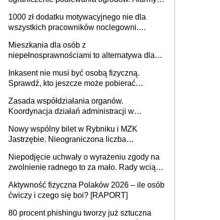
625 gminach. Niżówka hydrogeologiczna
1000 zł dodatku motywacyjnego nie dla
może objąć cały kraj
wszystkich pracowników noclegowni.
MRPiPS wyjaśnia zasady
Mieszkania dla osób z
niepełnosprawnościami to alternatywa dla
opieki instytucjonalnej. 53% chce mieszkać
Inkasent nie musi być osobą fizyczną.
samodzielnie lub z rodziną
Sprawdź, kto jeszcze może pobierać
pieniądze
Zasada współdziałania organów.
Koordynacja działań administracji w
sprawach złożonych
Nowy wspólny bilet w Rybniku i MZK
Jastrzębie. Nieograniczona liczba
przejazdów za 16 zł
Niepodjęcie uchwały o wyrażeniu zgody na
zwolnienie radnego to za mało. Rady wciąż
popełniają ten błąd, a sądy muszą
Aktywność fizyczna Polaków 2026 – ile osób
rozstrzygać sprawy
ćwiczy i czego się boi? [RAPORT]
80 procent phishingu tworzy już sztuczna