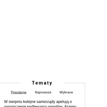
Tematy
Popularne
Najnowsze
Wybrane
W sierpniu kolejne samorządy apelują o
ograniczenie podlewania ogrodów. Alarmy w