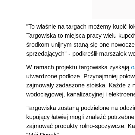
"To właśnie na targach możemy kupić lok
Targowiska to miejsca pracy wielu kupcó
środkom unijnym staną się one nowoczesn
sprzedających" - podkreślił marszałek 
W ramach projektu targowiska zyskają
o
utwardzone podłoże. Przynajmniej połow
zajmowały zadaszone stoiska. Każde z ni
wodociągowej, kanalizacyjnej i elektroen
Targowiska zostaną podzielone na oddzi
kupujący łatwiej mogli znaleźć potrzebn
zajmować produkty rolno-spożywcze. Ka