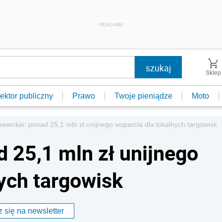
REKLAMA
Sklep
ektor publiczny
Prawo
Twoje pieniądze
Moto
wieckie: ponad 25,1 mln zł unijnego wsparcia dla lokalnych targowisk
 25,1 mln zł unijnego
nych targowisk
 się na newsletter