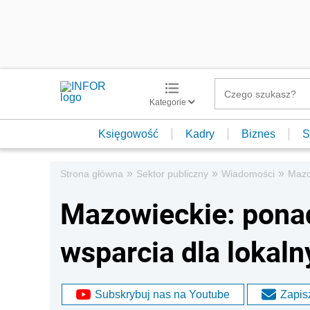
Kategorie
Księgowość
Kadry
Biznes
S
»
»
»
Strona główna
Sektor publiczny
Wiadomości
Mazo
Mazowieckie: ponad
wsparcia dla lokal
Subskrybuj nas na Youtube
Zapisz