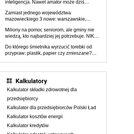
inteligencja. Nawet amator może dziś
przeprowadzić skuteczny cyberatak
Zamiast jednego województwa
mazowieckiego 3 nowe: warszawskie,
płocko-siedleckie i staropolskie. Nigdzie w
Miliony na pomoc seniorom, ale gminy nie
Europie nie ma tak dużych jednostek
wiedzą, kto najbardziej jej potrzebuje. NIK
stołecznych
ujawnia poważną lukę w systemie
Do którego śmietnika wyrzucić torebki od
przypraw: plastik, papier czy zmieszane?
Gdzie wyrzucić młynek po przyprawach?
Kalkulatory
Kalkulator składki zdrowotnej dla
przedsiębiorcy
Kalkulator dla przedsiębiorców Polski Ład
Kalkulator kosztów energii
Kalkulator kredytów