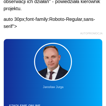
obserwacji ich działań" - powiedziała kierownik
projektu.
auto 30px;font-family:Roboto-Regular,sans-
serif">
AUTOPROMOCJA
Jarosław Jurga
SZKOLENIE ONLINE