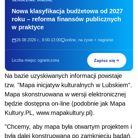
Nowa klasyfikacja budżetowa od 2027
roku – reforma finansów publicznych
w praktyce
26.08.2026 r., 9:00-13:00
online, na żywo + nagranie
Liczba miejsc ograniczona
Zapisz się
Na bazie uzyskiwanych informacji powstaje
tzw. "Mapa inicjatyw kulturalnych w Lubskiem".
Mapa skonstruowana w wersji elektronicznej
będzie dostępna on-line (podobnie jak Mapa
Kultury.PL, www.mapakultury.pl).
"Chcemy, aby mapa była otwartym projektem i
była dalej konstruowana po zamknięciu badań.