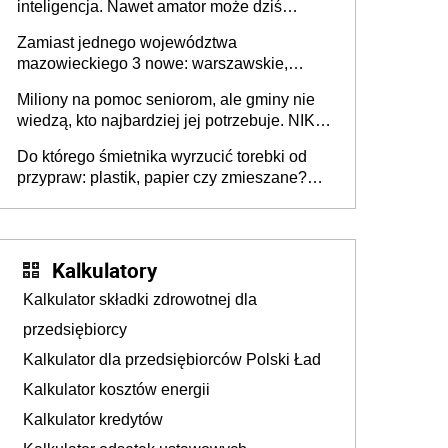
inteligencja. Nawet amator może dziś
przeprowadzić skuteczny cyberatak
Zamiast jednego województwa
mazowieckiego 3 nowe: warszawskie,
płocko-siedleckie i staropolskie. Nigdzie w
Miliony na pomoc seniorom, ale gminy nie
Europie nie ma tak dużych jednostek
wiedzą, kto najbardziej jej potrzebuje. NIK
stołecznych
ujawnia poważną lukę w systemie
Do którego śmietnika wyrzucić torebki od
przypraw: plastik, papier czy zmieszane?
Gdzie wyrzucić młynek po przyprawach?
Kalkulatory
Kalkulator składki zdrowotnej dla
przedsiębiorcy
Kalkulator dla przedsiębiorców Polski Ład
Kalkulator kosztów energii
Kalkulator kredytów