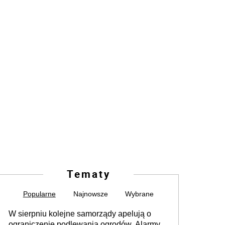
Tematy
Popularne
Najnowsze
Wybrane
W sierpniu kolejne samorządy apelują o
ograniczenie podlewania ogrodów. Alarmy w