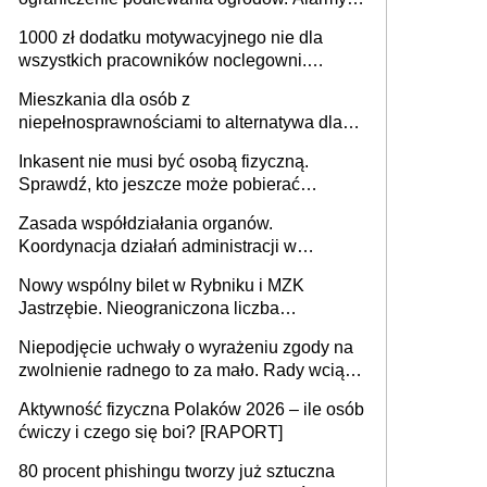
625 gminach. Niżówka hydrogeologiczna
1000 zł dodatku motywacyjnego nie dla
może objąć cały kraj
wszystkich pracowników noclegowni.
MRPiPS wyjaśnia zasady
Mieszkania dla osób z
niepełnosprawnościami to alternatywa dla
opieki instytucjonalnej. 53% chce mieszkać
Inkasent nie musi być osobą fizyczną.
samodzielnie lub z rodziną
Sprawdź, kto jeszcze może pobierać
pieniądze
Zasada współdziałania organów.
Koordynacja działań administracji w
sprawach złożonych
Nowy wspólny bilet w Rybniku i MZK
Jastrzębie. Nieograniczona liczba
przejazdów za 16 zł
Niepodjęcie uchwały o wyrażeniu zgody na
zwolnienie radnego to za mało. Rady wciąż
popełniają ten błąd, a sądy muszą
Aktywność fizyczna Polaków 2026 – ile osób
rozstrzygać sprawy
ćwiczy i czego się boi? [RAPORT]
80 procent phishingu tworzy już sztuczna