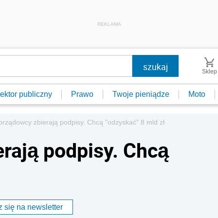
REKLAMA
Sklep
ektor publiczny
Prawo
Twoje pieniądze
Moto
rządowcy zbierają podpisy. Chcą "odzyskać" 8 mld zł
rają podpisy. Chcą
 się na newsletter