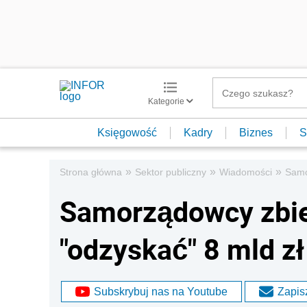
Kategorie
Księgowość
Kadry
Biznes
S
»
»
»
Strona główna
Sektor publiczny
Wiadomości
Samo
Samorządowcy zbie
"odzyskać" 8 mld zł
Subskrybuj nas na Youtube
Zapisz