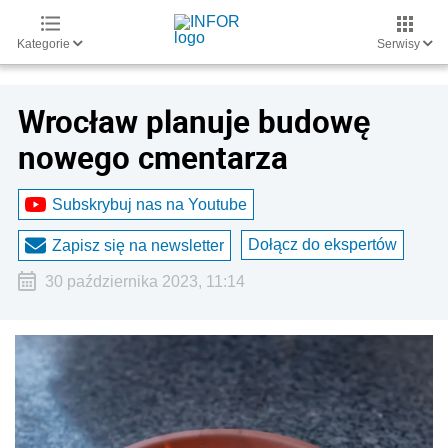
Kategorie
Serwisy
Wrocław planuje budowę
nowego cmentarza
Subskrybuj nas na Youtube
Dołącz do ekspertów
Zapisz się na newsletter
30 października 2023, 11:14