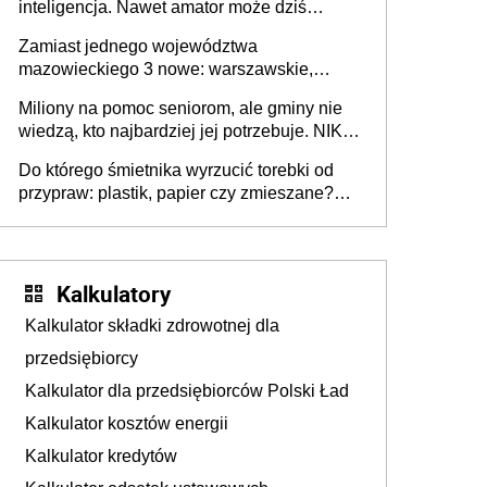
inteligencja. Nawet amator może dziś
przeprowadzić skuteczny cyberatak
Zamiast jednego województwa
mazowieckiego 3 nowe: warszawskie,
płocko-siedleckie i staropolskie. Nigdzie w
Miliony na pomoc seniorom, ale gminy nie
Europie nie ma tak dużych jednostek
wiedzą, kto najbardziej jej potrzebuje. NIK
stołecznych
ujawnia poważną lukę w systemie
Do którego śmietnika wyrzucić torebki od
przypraw: plastik, papier czy zmieszane?
Gdzie wyrzucić młynek po przyprawach?
Kalkulatory
Kalkulator składki zdrowotnej dla
przedsiębiorcy
Kalkulator dla przedsiębiorców Polski Ład
Kalkulator kosztów energii
Kalkulator kredytów