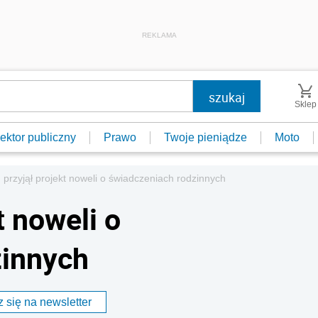
REKLAMA
Sklep
ektor publiczny
Prawo
Twoje pieniądze
Moto
 przyjął projekt noweli o świadczeniach rodzinnych
t noweli o
zinnych
 się na newsletter