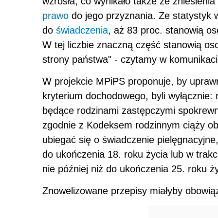
wzrosła, co wynikało także ze zniesien
prawo
do jego przyznania. Ze statystyk 
do
świadczenia
, aż 83 proc. stanowią os
W tej liczbie znaczną część stanowią o
strony państwa" - czytamy w komunikaci
W projekcie MPiPS proponuje, by uprawn
kryterium dochodowego, byli wyłącznie: 
będące rodzinami zastępczymi spokrewni
zgodnie z Kodeksem rodzinnym ciąży ob
ubiegać się o świadczenie pielęgnacyjne
do ukończenia 18. roku życia lub w trakc
nie później niż do ukończenia 25. roku ży
Znowelizowane przepisy miałyby obowiąz