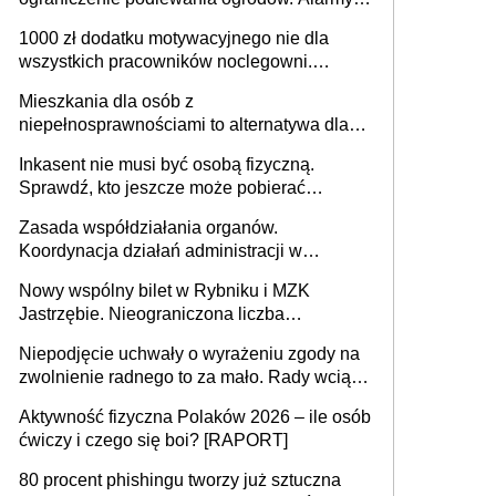
625 gminach. Niżówka hydrogeologiczna
1000 zł dodatku motywacyjnego nie dla
może objąć cały kraj
wszystkich pracowników noclegowni.
MRPiPS wyjaśnia zasady
Mieszkania dla osób z
niepełnosprawnościami to alternatywa dla
opieki instytucjonalnej. 53% chce mieszkać
Inkasent nie musi być osobą fizyczną.
samodzielnie lub z rodziną
Sprawdź, kto jeszcze może pobierać
pieniądze
Zasada współdziałania organów.
Koordynacja działań administracji w
sprawach złożonych
Nowy wspólny bilet w Rybniku i MZK
Jastrzębie. Nieograniczona liczba
przejazdów za 16 zł
Niepodjęcie uchwały o wyrażeniu zgody na
zwolnienie radnego to za mało. Rady wciąż
popełniają ten błąd, a sądy muszą
Aktywność fizyczna Polaków 2026 – ile osób
rozstrzygać sprawy
ćwiczy i czego się boi? [RAPORT]
80 procent phishingu tworzy już sztuczna