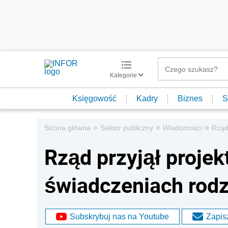
Kategorie
Księgowość
Kadry
Biznes
S
»
»
»
Strona główna
Sektor publiczny
Wiadomości
Rząd
Rząd przyjął projek
świadczeniach rod
Subskrybuj nas na Youtube
Zapisz