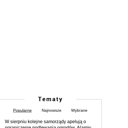
Tematy
Popularne
Najnowsze
Wybrane
W sierpniu kolejne samorządy apelują o
ograniczenie podlewania ogrodów. Alarmy w