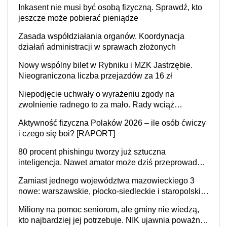
Inkasent nie musi być osobą fizyczną. Sprawdź, kto
jeszcze może pobierać pieniądze
Zasada współdziałania organów. Koordynacja
działań administracji w sprawach złożonych
Nowy wspólny bilet w Rybniku i MZK Jastrzębie.
Nieograniczona liczba przejazdów za 16 zł
Niepodjęcie uchwały o wyrażeniu zgody na
zwolnienie radnego to za mało. Rady wciąż
popełniają ten błąd, a sądy muszą rozstrzygać
Aktywność fizyczna Polaków 2026 – ile osób ćwiczy
sprawy
i czego się boi? [RAPORT]
80 procent phishingu tworzy już sztuczna
inteligencja. Nawet amator może dziś przeprowadzić
skuteczny cyberatak
Zamiast jednego województwa mazowieckiego 3
nowe: warszawskie, płocko-siedleckie i staropolskie.
Nigdzie w Europie nie ma tak dużych jednostek
Miliony na pomoc seniorom, ale gminy nie wiedzą,
stołecznych
kto najbardziej jej potrzebuje. NIK ujawnia poważną