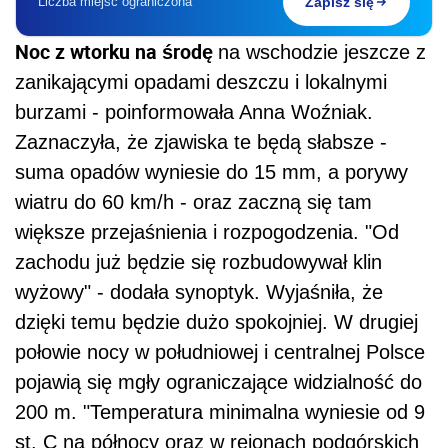
Liczba miejsc ograniczona
Zapisz się
Noc z wtorku na środę
na wschodzie jeszcze z
zanikającymi opadami deszczu i lokalnymi
burzami - poinformowała Anna Woźniak.
Zaznaczyła, że zjawiska te będą słabsze -
suma opadów wyniesie do 15 mm, a porywy
wiatru do 60 km/h - oraz zaczną się tam
większe przejaśnienia i rozpogodzenia. "Od
zachodu już będzie się rozbudowywał klin
wyżowy" - dodała synoptyk. Wyjaśniła, że
dzięki temu będzie dużo spokojniej. W drugiej
połowie nocy w południowej i centralnej Polsce
pojawią się mgły ograniczające widzialność do
200 m. "Temperatura minimalna wyniesie od 9
st. C na północy oraz w rejonach podgórskich