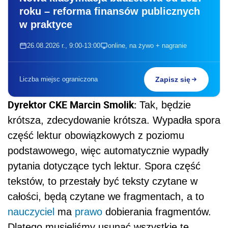
roku – reforma finansów publicznych
w praktyce
26.08.2026 r., 9:00-13:00
online, na żywo + nagranie
Liczba miejsc ograniczona
Zapisz się
Dyrektor CKE Marcin Smolik:
Tak, będzie
krótsza, zdecydowanie krótsza. Wypadła spora
część lektur obowiązkowych z poziomu
podstawowego, więc automatycznie wypadły
pytania dotyczące tych lektur. Spora część
tekstów, to przestały być teksty czytane w
całości, będą czytane we fragmentach, a to
nauczyciel
ma
prawo
dobierania fragmentów.
Dlatego musieliśmy usunąć wszystkie te