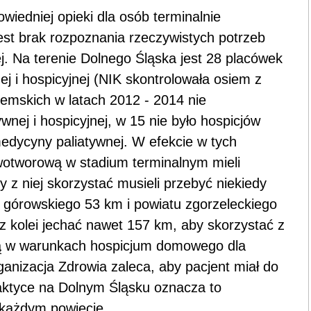
edniej opieki dla osób terminalnie
est brak rozpoznania rzeczywistych potrzeb
nej. Na terenie Dolnego Śląska jest 28 placówek
ej i hospicyjnej (NIK skontrolowała osiem z
iemskich w latach 2012 - 2014 nie
wnej i hospicyjnej, w 15 nie było hospicjów
medycyny paliatywnej. W efekcie w tych
wotworową w stadium terminalnym mieli
 z niej skorzystać musieli przebyć niekiedy
 górowskiego 53 km i powiatu zgorzeleckiego
z kolei jechać nawet 157 km, aby skorzystać z
jną w warunkach hospicjum domowego dla
anizacja Zdrowia zaleca, aby pacjent miał do
praktyce na Dolnym Śląsku oznacza to
 każdym powiecie.