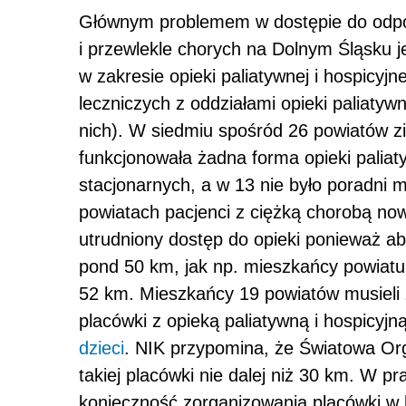
Głównym problemem w dostępie do odpowi
i przewlekle chorych na Dolnym Śląsku j
w zakresie opieki paliatywnej i hospicyj
leczniczych z oddziałami opieki paliatywn
nich). W siedmiu spośród 26 powiatów z
funkcjonowała żadna forma opieki paliaty
stacjonarnych, a w 13 nie było poradni 
powiatach pacjenci z ciężką chorobą no
utrudniony dostęp do opieki ponieważ aby
pond 50 km, jak np. mieszkańcy powiatu
52 km. Mieszkańcy 19 powiatów musieli 
placówki z opieką paliatywną i hospicy
dzieci
. NIK przypomina, że Światowa Org
takiej placówki nie dalej niż 30 km. W 
konieczność zorganizowania placówki w