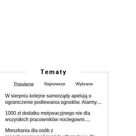
Tematy
Popularne
Najnowsze
Wybrane
W sierpniu kolejne samorządy apelują o
ograniczenie podlewania ogrodów. Alarmy w
625 gminach. Niżówka hydrogeologiczna
1000 zł dodatku motywacyjnego nie dla
może objąć cały kraj
wszystkich pracowników noclegowni.
MRPiPS wyjaśnia zasady
Mieszkania dla osób z