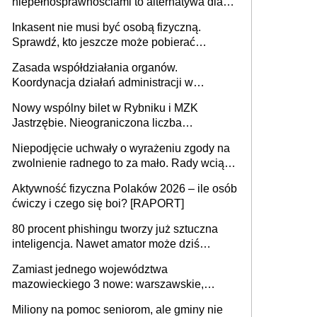
niepełnosprawnościami to alternatywa dla
opieki instytucjonalnej. 53% chce mieszkać
Inkasent nie musi być osobą fizyczną.
samodzielnie lub z rodziną
Sprawdź, kto jeszcze może pobierać
pieniądze
Zasada współdziałania organów.
Koordynacja działań administracji w
sprawach złożonych
Nowy wspólny bilet w Rybniku i MZK
Jastrzębie. Nieograniczona liczba
przejazdów za 16 zł
Niepodjęcie uchwały o wyrażeniu zgody na
zwolnienie radnego to za mało. Rady wciąż
popełniają ten błąd, a sądy muszą
Aktywność fizyczna Polaków 2026 – ile osób
rozstrzygać sprawy
ćwiczy i czego się boi? [RAPORT]
80 procent phishingu tworzy już sztuczna
inteligencja. Nawet amator może dziś
przeprowadzić skuteczny cyberatak
Zamiast jednego województwa
mazowieckiego 3 nowe: warszawskie,
płocko-siedleckie i staropolskie. Nigdzie w
Miliony na pomoc seniorom, ale gminy nie
Europie nie ma tak dużych jednostek