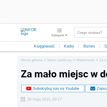
Kategorie
Księgowość
Kadry
Biznes
S
»
»
»
Strona główna
Sektor publiczny
Wiadomości
Za m
Za mało miejsc w d
Subskrybuj nas na Youtube
Zapisz
26 maja 2015, 09:17