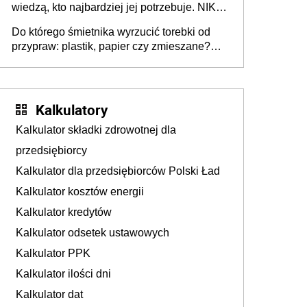
wiedzą, kto najbardziej jej potrzebuje. NIK
stołecznych
ujawnia poważną lukę w systemie
Do którego śmietnika wyrzucić torebki od
przypraw: plastik, papier czy zmieszane?
Gdzie wyrzucić młynek po przyprawach?
Kalkulatory
Kalkulator składki zdrowotnej dla
przedsiębiorcy
Kalkulator dla przedsiębiorców Polski Ład
Kalkulator kosztów energii
Kalkulator kredytów
Kalkulator odsetek ustawowych
Kalkulator PPK
Kalkulator ilości dni
Kalkulator dat