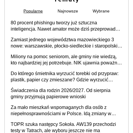
Popularne
Najnowsze
Wybrane
80 procent phishingu tworzy już sztuczna
inteligencja. Nawet amator może dziś przeprowadzić
skuteczny cyberatak
Zamiast jednego województwa mazowieckiego 3
nowe: warszawskie, płocko-siedleckie i staropolskie.
Nigdzie w Europie nie ma tak dużych jednostek
Miliony na pomoc seniorom, ale gminy nie wiedzą,
stołecznych
kto najbardziej jej potrzebuje. NIK ujawnia poważną
lukę w systemie
Do którego śmietnika wyrzucić torebki od przypraw:
plastik, papier czy zmieszane? Gdzie wyrzucić
młynek po przyprawach?
Świadczenia dla rodzin 2026/2027. Od sierpnia
gminy przyjmują papierowe wnioski
Za mało mieszkań wspomaganych dla osób z
niepełnosprawnościami w Polsce. Idą zmiany w
przepisach
TOPR szuka następcy Sokoła. AW139 przechodzi
testy w Tatrach, ale wyboru jeszcze nie ma