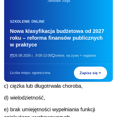
Jarosław Jurga
SZKOLENIE ONLINE
Nowa klasyfikacja budżetowa od 2027
roku – reforma finansów publicznych
w praktyce
26.08.2026 r., 9:00-13:00
online, na żywo + nagranie
Liczba miejsc ograniczona
Zapisz się
c) ciężka lub długotrwała choroba,
d) wielodzietność,
e) brak umiejętności wypełniania funkcji