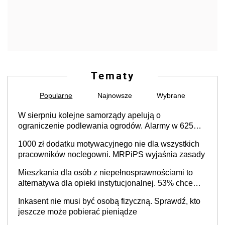
Tematy
Popularne
Najnowsze
Wybrane
W sierpniu kolejne samorządy apelują o
ograniczenie podlewania ogrodów. Alarmy w 625
gminach. Niżówka hydrogeologiczna może objąć
1000 zł dodatku motywacyjnego nie dla wszystkich
cały kraj
pracowników noclegowni. MRPiPS wyjaśnia zasady
Mieszkania dla osób z niepełnosprawnościami to
alternatywa dla opieki instytucjonalnej. 53% chce
mieszkać samodzielnie lub z rodziną
Inkasent nie musi być osobą fizyczną. Sprawdź, kto
jeszcze może pobierać pieniądze