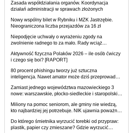
Zasada współdziałania organów. Koordynacja
działań administracji w sprawach złożonych
Nowy wspólny bilet w Rybniku i MZK Jastrzębie.
Nieograniczona liczba przejazdów za 16 zł
Niepodjęcie uchwały o wyrażeniu zgody na
zwolnienie radnego to za mało. Rady wciąż
popełniają ten błąd, a sądy muszą rozstrzygać
Aktywność fizyczna Polaków 2026 – ile osób ćwiczy
sprawy
i czego się boi? [RAPORT]
80 procent phishingu tworzy już sztuczna
inteligencja. Nawet amator może dziś przeprowadzić
skuteczny cyberatak
Zamiast jednego województwa mazowieckiego 3
nowe: warszawskie, płocko-siedleckie i staropolskie.
Nigdzie w Europie nie ma tak dużych jednostek
Miliony na pomoc seniorom, ale gminy nie wiedzą,
stołecznych
kto najbardziej jej potrzebuje. NIK ujawnia poważną
lukę w systemie
Do którego śmietnika wyrzucić torebki od przypraw:
plastik, papier czy zmieszane? Gdzie wyrzucić