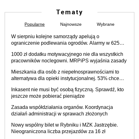
Tematy
Popularne
Najnowsze
Wybrane
W sierpniu kolejne samorządy apelują o
ograniczenie podlewania ogrodów. Alarmy w 625
gminach. Niżówka hydrogeologiczna może objąć
1000 zł dodatku motywacyjnego nie dla wszystkich
cały kraj
pracowników noclegowni. MRPiPS wyjaśnia zasady
Mieszkania dla osób z niepełnosprawnościami to
alternatywa dla opieki instytucjonalnej. 53% chce
mieszkać samodzielnie lub z rodziną
Inkasent nie musi być osobą fizyczną. Sprawdź, kto
jeszcze może pobierać pieniądze
Zasada współdziałania organów. Koordynacja
działań administracji w sprawach złożonych
Nowy wspólny bilet w Rybniku i MZK Jastrzębie.
Nieograniczona liczba przejazdów za 16 zł