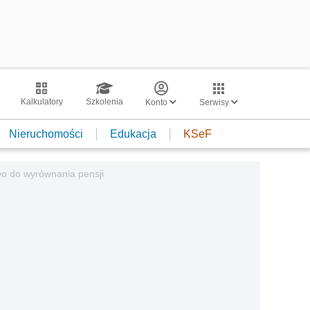
Kalkulatory
Szkolenia
Konto
Serwisy
Nieruchomości
Edukacja
KSeF
awo do wyrównania pensji