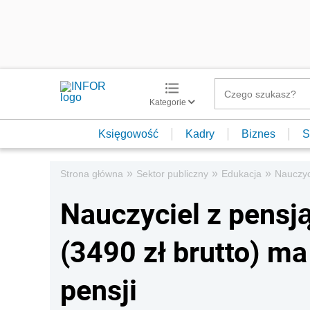
Kategorie
Księgowość
Kadry
Biznes
S
»
»
»
Strona główna
Sektor publiczny
Edukacja
Nauczyc
Nauczyciel z pensj
(3490 zł brutto) m
pensji