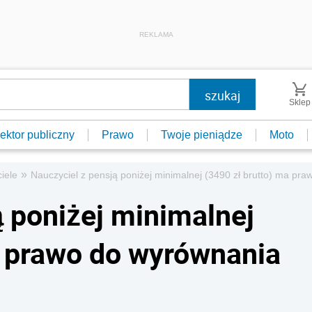
REKLAMA
Sklep
ektor publiczny
Prawo
Twoje pieniądze
Moto
»
iele
Nauczyciel z pensją poniżej minimalnej (3490 zł brutto) ma pr
ą poniżej minimalnej
a prawo do wyrównania