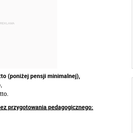
REKLAMA
to (poniżej pensji minimalnej),
,
tto.
bez przygotowania pedagogicznego: