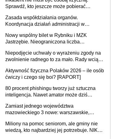
Sprawdź, kto jeszcze może pobierać
pieniądze
Zasada współdziałania organów.
Koordynacja działań administracji w
sprawach złożonych
Nowy wspólny bilet w Rybniku i MZK
Jastrzębie. Nieograniczona liczba
przejazdów za 16 zł
Niepodjęcie uchwały o wyrażeniu zgody na
zwolnienie radnego to za mało. Rady wciąż
popełniają ten błąd, a sądy muszą
Aktywność fizyczna Polaków 2026 – ile osób
rozstrzygać sprawy
ćwiczy i czego się boi? [RAPORT]
80 procent phishingu tworzy już sztuczna
inteligencja. Nawet amator może dziś
przeprowadzić skuteczny cyberatak
Zamiast jednego województwa
mazowieckiego 3 nowe: warszawskie,
płocko-siedleckie i staropolskie. Nigdzie w
Miliony na pomoc seniorom, ale gminy nie
Europie nie ma tak dużych jednostek
wiedzą, kto najbardziej jej potrzebuje. NIK
stołecznych
ujawnia poważną lukę w systemie