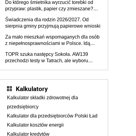
Do którego śmietnika wyrzucić torebki od
przypraw: plastik, papier czy zmieszane?
Gdzie wyrzucić młynek po przyprawach?
Świadczenia dla rodzin 2026/2027. Od
sierpnia gminy przyjmują papierowe wnioski
Za mało mieszkań wspomaganych dla osób
z niepełnosprawnościami w Polsce. Idą
zmiany w przepisach
TOPR szuka następcy Sokoła. AW139
przechodzi testy w Tatrach, ale wyboru
jeszcze nie ma
Kalkulatory
Kalkulator składki zdrowotnej dla
przedsiębiorcy
Kalkulator dla przedsiębiorców Polski Ład
Kalkulator kosztów energii
Kalkulator kredytów