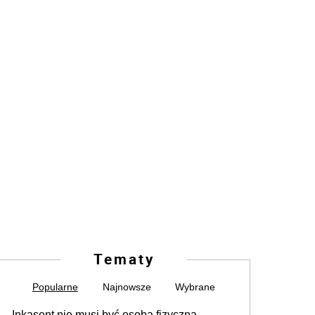
Tematy
Popularne
Najnowsze
Wybrane
Inkasent nie musi być osobą fizyczną.