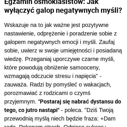
Egzamin ósmoklasistów: Jak
wyłączyć galop negatywnych myśli?
Wskazuje na to jak ważne jest pozytywne
nastawienie, odprężenie i poradzenie sobie z
galopem negatywnych emocji i myśli. Zaufaj
sobie, uwierz w swoje umiejętności i posiadaną
wiedzę. Przeganiaj uporczywe czarne myśli,
które powodują obniżenie samooceny,
wzmagają odczucie stresu i napięcia" -
zauważa. Radzi by pomyśleć o wakacjach,
porozmawiać z rodzicami o czymś
"Postaraj się nabrać dystansu do
przyjemnym.
tego, co jutro nastąpi"
- poleca. "Dziś Twoją
przewodnią myślą niech będzie fraza: +Dam
radę. Pokonam strach. Odniosę sukces+.