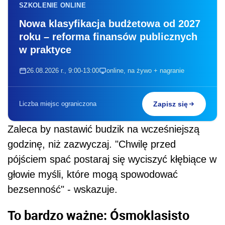
SZKOLENIE ONLINE
Nowa klasyfikacja budżetowa od 2027
roku – reforma finansów publicznych
w praktyce
26.08.2026 r., 9:00-13:00
online, na żywo + nagranie
Liczba miejsc ograniczona
Zapisz się
Zaleca by nastawić budzik na wcześniejszą
godzinę, niż zazwyczaj. "Chwilę przed
pójściem spać postaraj się wyciszyć kłębiące w
głowie myśli, które mogą spowodować
bezsenność" - wskazuje.
To bardzo ważne: Ósmoklasisto