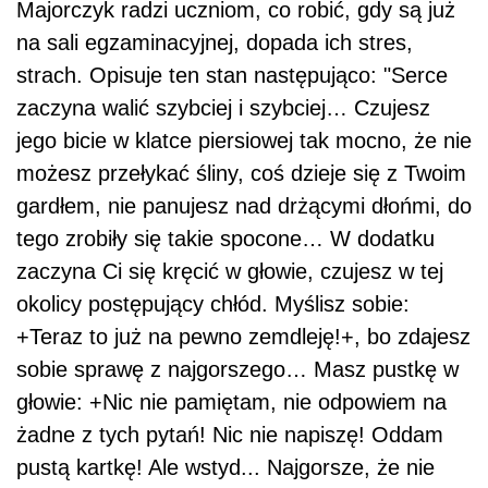
Majorczyk radzi uczniom, co robić, gdy są już
na sali egzaminacyjnej, dopada ich stres,
strach. Opisuje ten stan następująco: "Serce
zaczyna walić szybciej i szybciej… Czujesz
jego bicie w klatce piersiowej tak mocno, że nie
możesz przełykać śliny, coś dzieje się z Twoim
gardłem, nie panujesz nad drżącymi dłońmi, do
tego zrobiły się takie spocone… W dodatku
zaczyna Ci się kręcić w głowie, czujesz w tej
okolicy postępujący chłód. Myślisz sobie:
+Teraz to już na pewno zemdleję!+, bo zdajesz
sobie sprawę z najgorszego… Masz pustkę w
głowie: +Nic nie pamiętam, nie odpowiem na
żadne z tych pytań! Nic nie napiszę! Oddam
pustą kartkę! Ale wstyd... Najgorsze, że nie