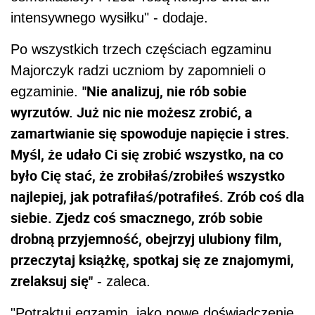
intensywnego wysiłku" - dodaje.
Po wszystkich trzech częściach egzaminu
Majorczyk radzi uczniom by zapomnieli o
"Nie analizuj, nie rób sobie
egzaminie.
wyrzutów. Już nic nie możesz zrobić, a
zamartwianie się spowoduje napięcie i stres.
Myśl, że udało Ci się zrobić wszystko, na co
było Cię stać, że zrobiłaś/zrobiłeś wszystko
najlepiej, jak potrafiłaś/potrafiłeś. Zrób coś dla
siebie. Zjedz coś smacznego, zrób sobie
drobną przyjemność, obejrzyj ulubiony film,
przeczytaj książkę, spotkaj się ze znajomymi,
zrelaksuj się"
- zaleca.
"Potraktuj egzamin, jako nowe doświadczenie,