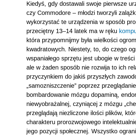
Kiedyś, gdy dostawali swoje pierwsze ur
czy Commodore – młodzi tworzyli zalążki 
wykorzystać te urządzenia w sposób prog
przeciętny 13–14 latek ma w ręku
kompu
która przypomnijmy była wielkości ogro
kwadratowych. Niestety, to, do czego 
wspaniałego sprzętu jest ubogie w treści 
ale w żaden sposób nie rozwija to ich rel
przyczynkiem do jakiś przyszłych zawodów
„samozniszczenie” poprzez przeglądanie 
bombardowanie mózgu dopaminą, endorfi
niewyobrażalnej, czyniącej z mózgu „che
przeglądają niezliczone ilości plików, kt
charakteru prorozwojowego intelektualni
jego pozycji społecznej. Wszystko ogranic