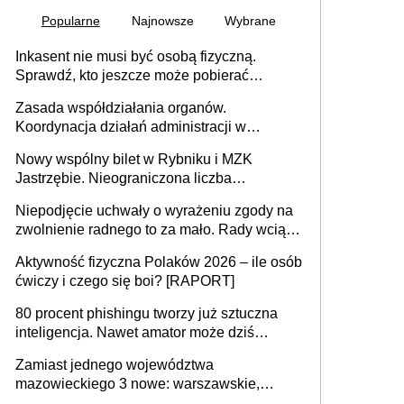
Popularne
Najnowsze
Wybrane
Inkasent nie musi być osobą fizyczną.
Sprawdź, kto jeszcze może pobierać
pieniądze
Zasada współdziałania organów.
Koordynacja działań administracji w
sprawach złożonych
Nowy wspólny bilet w Rybniku i MZK
Jastrzębie. Nieograniczona liczba
przejazdów za 16 zł
Niepodjęcie uchwały o wyrażeniu zgody na
zwolnienie radnego to za mało. Rady wciąż
popełniają ten błąd, a sądy muszą
Aktywność fizyczna Polaków 2026 – ile osób
rozstrzygać sprawy
ćwiczy i czego się boi? [RAPORT]
80 procent phishingu tworzy już sztuczna
inteligencja. Nawet amator może dziś
przeprowadzić skuteczny cyberatak
Zamiast jednego województwa
mazowieckiego 3 nowe: warszawskie,
płocko-siedleckie i staropolskie. Nigdzie w