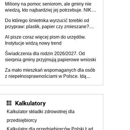
Miliony na pomoc seniorom, ale gminy nie
Europie nie ma tak dużych jednostek
wiedzą, kto najbardziej jej potrzebuje. NIK
stołecznych
ujawnia poważną lukę w systemie
Do którego śmietnika wyrzucić torebki od
przypraw: plastik, papier czy zmieszane?
Gdzie wyrzucić młynek po przyprawach?
AI pisze coraz więcej pism do urzędów.
Instytucje widzą nowy trend
Świadczenia dla rodzin 2026/2027. Od
sierpnia gminy przyjmują papierowe wnioski
Za mało mieszkań wspomaganych dla osób
z niepełnosprawnościami w Polsce. Idą
zmiany w przepisach
Kalkulatory
Kalkulator składki zdrowotnej dla
przedsiębiorcy
Kalkulator dla przedsiębiorców Polski Ład