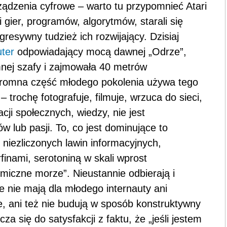
ządzenia cyfrowe – warto tu przypomnieć Atari
gier, programów, algorytmów, starali się
resywny tudzież ich rozwijający. Dzisiaj
ter
odpowiadający mocą dawnej „Odrze”,
mnej szafy i zajmowała 40 metrów
ogromna część młodego pokolenia używa tego
– trochę fotografuje, filmuje, wrzuca do sieci,
acji społecznych, wiedzy, nie jest
 lub pasji. To, co jest dominujące to
niezliczonych lawin informacyjnych,
nami, serotoniną w skali wprost
miczne morze”. Nieustannie odbierają i
óre nie mają dla młodego internauty ani
e, ani też nie budują w sposób konstruktywny
za się do satysfakcji z faktu, że „jeśli jestem