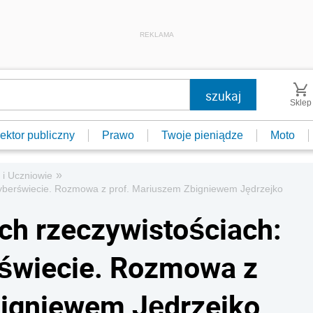
REKLAMA
Sklep
ektor publiczny
Prawo
Twoje pieniądze
Moto
»
 i Uczniowie
w cyberświecie. Rozmowa z prof. Mariuszem Zbigniewem Jędrzejko
ch rzeczywistościach:
erświecie. Rozmowa z
bigniewem Jędrzejko