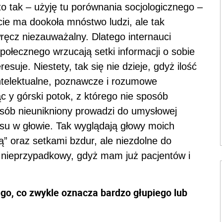
to tak – użyję tu porównania socjologicznego –
ście ma dookoła mnóstwo ludzi, ale tak
ręcz niezauważalny. Dlatego internauci
połecznego wrzucają setki informacji o sobie
resuje. Niestety, tak się nie dzieje, gdyż ilość
 intelektualne, poznawcze i rozumowe
c y górski potok, z którego nie sposób
sób nieunikniony prowadzi do umysłowej
osu w głowie. Tak wyglądają głowy moich
” oraz setkami bzdur, ale niezdolne do
st nieprzypadkowy, gdyż mam już pacjentów i
ego, co zwykle oznacza bardzo głupiego lub