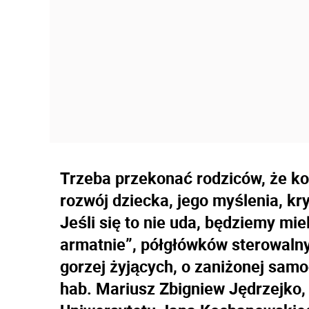
Trzeba przekonać rodziców, że ko
rozwój dziecka, jego myślenia, kr
Jeśli się to nie uda, będziemy mi
armatnie”, półgłówków sterowalnyc
gorzej żyjących, o zaniżonej samo
hab. Mariusz Zbigniew Jędrzejko, 