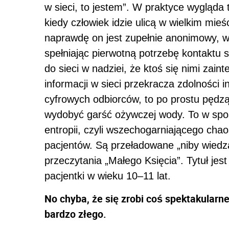
w sieci, to jestem”. W praktyce wygląda 
kiedy człowiek idzie ulicą w wielkim mie
naprawdę on jest zupełnie anonimowy, w
spełniając pierwotną potrzebę kontaktu s
do sieci w nadziei, że ktoś się nimi zainte
informacji w sieci przekracza zdolności
cyfrowych odbiorców, to po prostu pędzą
wydobyć garść ożywczej wody. To w spo
entropii, czyli wszechogarniającego cha
pacjentów. Są przeładowane „niby wiedzą
przeczytania „Małego Księcia”. Tytuł je
pacjentki w wieku 10–11 lat.
No chyba, że się zrobi coś spektakularn
bardzo złego.