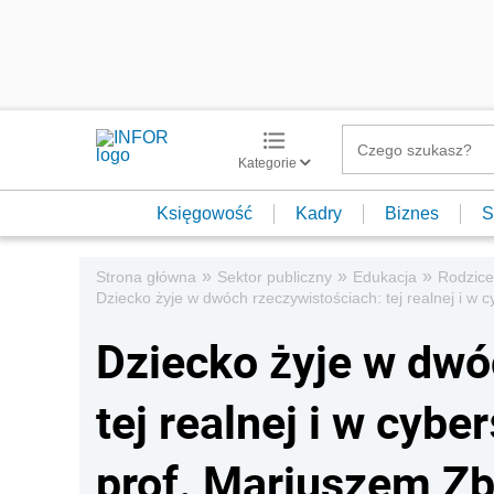
Kategorie
Księgowość
Kadry
Biznes
S
»
»
»
Strona główna
Sektor publiczny
Edukacja
Rodzice
Dziecko żyje w dwóch rzeczywistościach: tej realnej i 
Dziecko żyje w dwó
tej realnej i w cyb
prof. Mariuszem Z