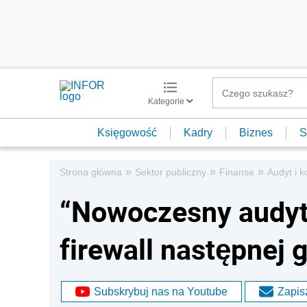
Kategorie
Księgowość
Kadry
Biznes
S
»
»
»
Strona główna
Sektor publiczny
Finanse
Audyt i k
“Nowoczesny audyt
firewall następnej 
Subskrybuj nas na Youtube
Zapisz