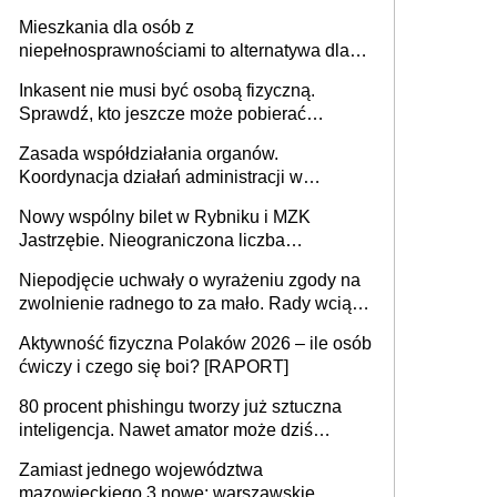
MRPiPS wyjaśnia zasady
Mieszkania dla osób z
niepełnosprawnościami to alternatywa dla
opieki instytucjonalnej. 53% chce mieszkać
Inkasent nie musi być osobą fizyczną.
samodzielnie lub z rodziną
Sprawdź, kto jeszcze może pobierać
pieniądze
Zasada współdziałania organów.
Koordynacja działań administracji w
sprawach złożonych
Nowy wspólny bilet w Rybniku i MZK
Jastrzębie. Nieograniczona liczba
przejazdów za 16 zł
Niepodjęcie uchwały o wyrażeniu zgody na
zwolnienie radnego to za mało. Rady wciąż
popełniają ten błąd, a sądy muszą
Aktywność fizyczna Polaków 2026 – ile osób
rozstrzygać sprawy
ćwiczy i czego się boi? [RAPORT]
80 procent phishingu tworzy już sztuczna
inteligencja. Nawet amator może dziś
przeprowadzić skuteczny cyberatak
Zamiast jednego województwa
mazowieckiego 3 nowe: warszawskie,