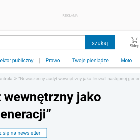
REKLAMA
Sklep
ektor publiczny
Prawo
Twoje pieniądze
Moto
»
ontrola
“Nowoczesny audyt wewnętrzny jako firewall następnej genera
 wewnętrzny jako
generacji”
 się na newsletter