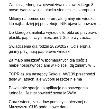
skuteczny cyberatak
Zamiast jednego województwa mazowieckiego 3
nowe: warszawskie, płocko-siedleckie i staropolskie.
Nigdzie w Europie nie ma tak dużych jednostek
Miliony na pomoc seniorom, ale gminy nie wiedzą,
stołecznych
kto najbardziej jej potrzebuje. NIK ujawnia poważną
lukę w systemie
Do którego śmietnika wyrzucić torebki od przypraw:
plastik, papier czy zmieszane? Gdzie wyrzucić
młynek po przyprawach?
Świadczenia dla rodzin 2026/2027. Od sierpnia
gminy przyjmują papierowe wnioski
Za mało mieszkań wspomaganych dla osób z
niepełnosprawnościami w Polsce. Idą zmiany w
przepisach
TOPR szuka następcy Sokoła. AW139 przechodzi
testy w Tatrach, ale wyboru jeszcze nie ma
Powstanie specjalna aplikacja do ostrzegania
ludności. Jest zapowiedź szefa MSWiA
Coraz więcej zakładów pomocy społecznej na
Mazowszu. GUS podał nowe dane