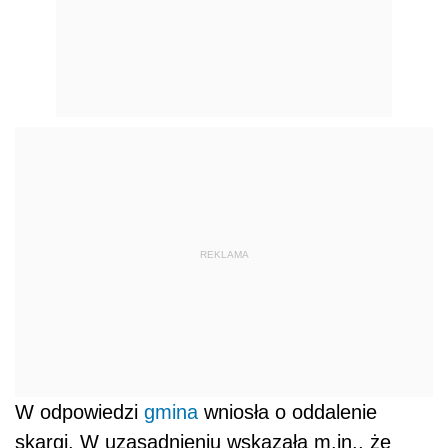
REKLAMA
W odpowiedzi
gmina
wniosła o oddalenie
skargi. W uzasadnieniu wskazała m.in., że