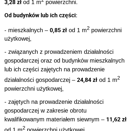
2
3,28 zł
od 1 m
powierzchni.
Od budynków lub ich części:
2
0,85 zł
- mieszkalnych –
od 1 m
powierzchni
użytkowej,
- związanych z prowadzeniem działalności
gospodarczej oraz od budynków mieszkalnych
lub ich części zajętych na prowadzenie
2
24,84 zł
działalności gospodarczej –
od 1 m
powierzchni użytkowej,
- zajętych na prowadzenie działalności
gospodarczej w zakresie obrotu
11,62 zł
kwalifikowanym materiałem siewnym –
2
od 1 m
powierzchni użytkowej,