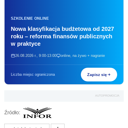
SZKOLENIE ONLINE
Nowa klasyfikacja budżetowa od 2027
roku – reforma finansów publicznych
w praktyce
26.08.2026 r., 9:00-13:00
online, na żywo + nagranie
Liczba miejsc ograniczona
Zapisz się
AUTOPROMOCJA
Źródło: